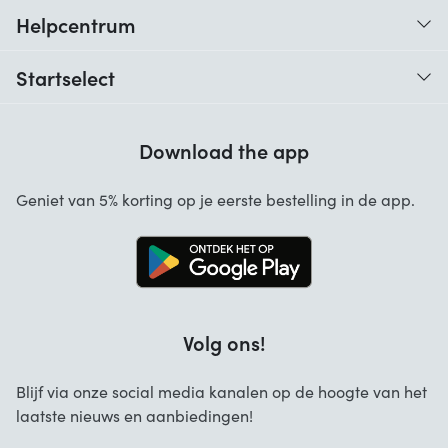
Helpcentrum
Traceer je bestelling
Startselect
Hulp bij codes
Klantbeoordelingen
Garantie
Download the app
Over ons
Annuleren en retourneren
Startselect App
Geniet van 5% korting op je eerste bestelling in de app.
Contact
Werken bij Startselect
Blog
Brand Info
Volg ons!
FAQ
Zakelijke Oplossingen
Blijf via onze social media kanalen op de hoogte van het
laatste nieuws en aanbiedingen!