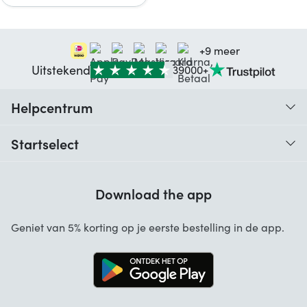
+9 meer
Uitstekend
39000+
Helpcentrum
Traceer je bestelling
Startselect
Hulp bij codes
Klantbeoordelingen
Garantie
Download the app
Over ons
Annuleren en retourneren
Startselect App
Geniet van 5% korting op je eerste bestelling in de app.
Contact
Werken bij Startselect
Blog
Brand Info