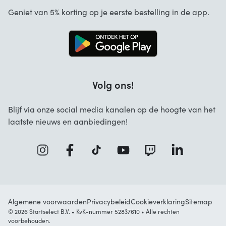
Annuleren en retourneren
Startselect App
Geniet van 5% korting op je eerste bestelling in de app.
Contact
Werken bij Startselect
Blog
Brand Info
Volg ons!
FAQ
Zakelijke Oplossingen
Blijf via onze social media kanalen op de hoogte van het
laatste nieuws en aanbiedingen!
Algemene voorwaarden
Privacybeleid
Cookieverklaring
Sitemap
© 2026 Startselect B.V. • KvK-nummer 52837610 • Alle rechten
voorbehouden.