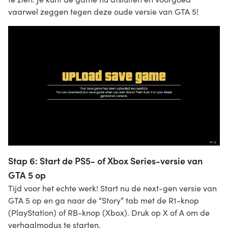
vaarwel zeggen tegen deze oude versie van GTA 5!
Stap 6: Start de PS5- of Xbox Series-versie van
GTA 5 op
Tijd voor het echte werk! Start nu de next-gen versie van
GTA 5 op en ga naar de “Story” tab met de R1-knop
(PlayStation) of RB-knop (Xbox). Druk op X of A om de
verhaalmodus te starten.