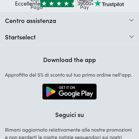
Eccellente
39000+
Centro assistenza
Quando ricevo il mio ordine?
Startselect
Aiuto con i codici
Recensioni dei clienti
Garanzia
Download the app
Chi siamo
Cancellazione e restituzioni
Startselect App
Approfitta del 5% di sconto sul tuo primo ordine nell'app.
Contatta
Lavori
Seguici su
Rimani aggiornato relativamente alle nostre promozioni
e non perderti le nostre notizie seguendoci sui nostri