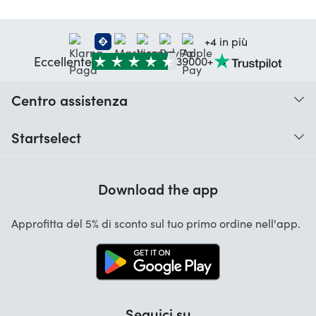
+4 in più
Eccellente
39000+
Centro assistenza
Quando ricevo il mio ordine?
Startselect
Aiuto con i codici
Recensioni dei clienti
Garanzia
Download the app
Chi siamo
Cancellazione e restituzioni
Startselect App
Approfitta del 5% di sconto sul tuo primo ordine nell'app.
Contatta
Lavori
Seguici su