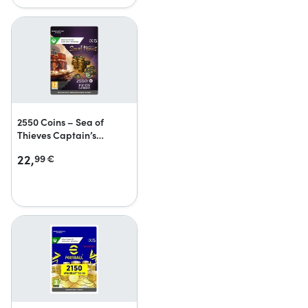
2550 Coins – Sea of
Thieves Captain’s
Ancient Coin Pack
22,
99
€