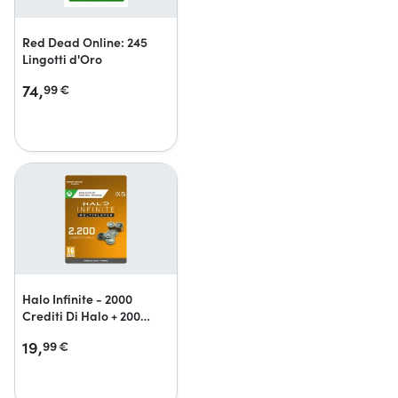
Red Dead Online: 245
Lingotti d'Oro
74,
99
€
Halo Infinite - 2000
Crediti Di Halo + 200
Bonus
19,
99
€