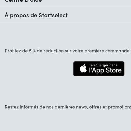
Quand vais-je recevoir ma commande ?
À propos de Startselect
Aide avec les codes
Avis clients
Garantie
À propos de nous
Annulation et retours
Startselect App
Profitez de 5 % de réduction sur votre première commande d
Contact
Recrutement
Solutions d'entreprise
Blog
Info marques
Restez informés de nos dernières news, offres et promotions