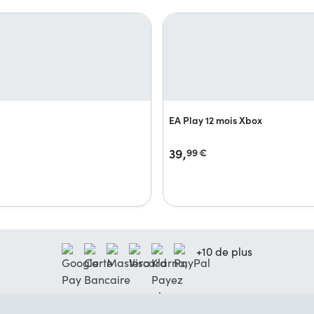
EA Play 12 mois Xbox
39,
99
€
+10 de plus