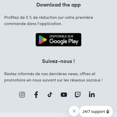
Garantie
Download the app
À propos de nous
Annulation et retours
Startselect App
Profitez de 5 % de réduction sur votre première
Contact
commande dans l'application.
Recrutement
Solutions d'entreprise
Blog
Info marques
Suivez-nous !
Restez informés de nos dernières news, offres et
promotions en nous suivant sur les réseaux sociaux !