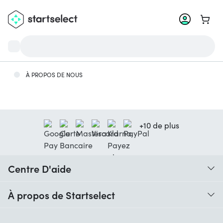
Aller 
À PROPOS DE NOUS
+10 de plus
Centre D'aide
Quand vais-je recevoir ma commande ?
À propos de Startselect
Aide avec les codes
Avis clients