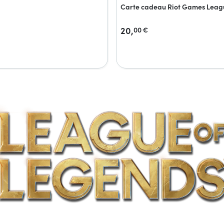
Carte cadeau Riot Games Leag
20,
00
€