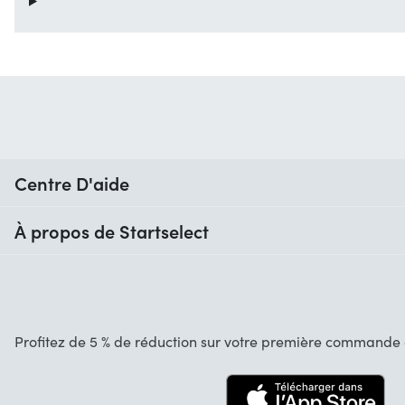
Centre D'aide
Quand vais-je recevoir ma commande ?
À propos de Startselect
Aide avec les codes
Avis clients
Garantie
À propos de nous
Annulation et retours
Startselect App
Profitez de 5 % de réduction sur votre première commande d
Contact
Recrutement