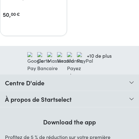
50,
00
€
+10 de plus
Centre D'aide
Quand vais-je recevoir ma commande ?
À propos de Startselect
Aide avec les codes
Avis clients
Garantie
Download the app
À propos de nous
Annulation et retours
Startselect App
Profitez de 5 % de réduction sur votre première