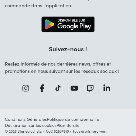
Contact
commande dans l'application.
Recrutement
Solutions d'entreprise
Blog
Info marques
Suivez-nous !
Restez informés de nos dernières news, offres et
promotions en nous suivant sur les réseaux sociaux !
Conditions Générales
Politique de confidentialité
Déclaration sur les cookies
Plan de site
© 2026 Startselect B.V. • CoC 52837610 • Tous droits réservés.