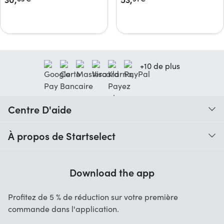
+10 de plus
Centre D'aide
Quand vais-je recevoir ma commande ?
À propos de Startselect
Aide avec les codes
Avis clients
Garantie
Download the app
À propos de nous
Annulation et retours
Startselect App
Profitez de 5 % de réduction sur votre première
Contact
commande dans l'application.
Recrutement