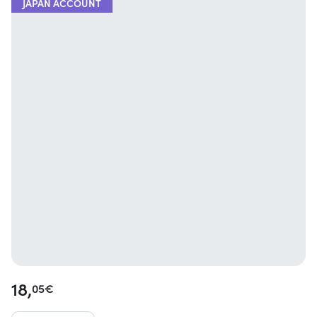
JAPAN ACCOUNT
18,
05
€