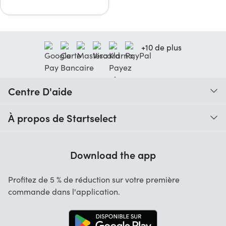
+10 de plus
Centre D'aide
Quand vais-je recevoir ma commande ?
À propos de Startselect
Aide avec les codes
Avis clients
Garantie
Download the app
À propos de nous
Annulation et retours
Startselect App
Profitez de 5 % de réduction sur votre première
Contact
commande dans l'application.
Recrutement
Solutions d'entreprise