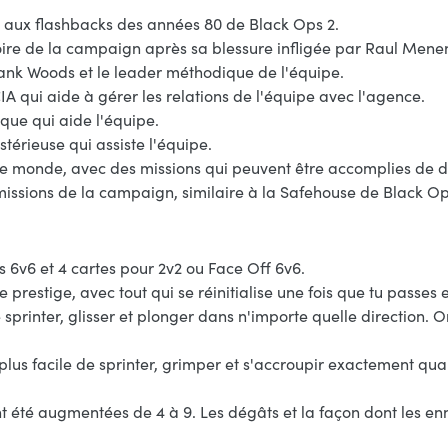
 aux flashbacks des années 80 de Black Ops 2.
oire de la campaign après sa blessure infligée par Raul Mene
ank Woods et le leader méthodique de l'équipe.
 qui aide à gérer les relations de l'équipe avec l'agence.
ue qui aide l'équipe.
érieuse qui assiste l'équipe.
le monde, avec des missions qui peuvent être accomplies de d
missions de la campaign, similaire à la Safehouse de Black O
s 6v6 et 4 cartes pour 2v2 ou Face Off 6v6.
prestige, avec tout qui se réinitialise une fois que tu passes 
rinter, glisser et plonger dans n'importe quelle direction.
s facile de sprinter, grimper et s'accroupir exactement quand 
nt été augmentées de 4 à 9. Les dégâts et la façon dont les en