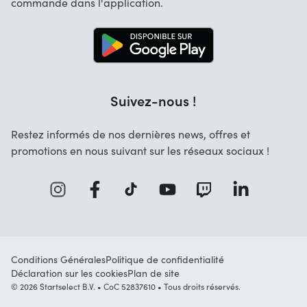
commande dans l'application.
Recrutement
Solutions d'entreprise
Blog
Info marques
Suivez-nous !
Restez informés de nos dernières news, offres et
promotions en nous suivant sur les réseaux sociaux !
Conditions Générales
Politique de confidentialité
Déclaration sur les cookies
Plan de site
© 2026 Startselect B.V. • CoC 52837610 • Tous droits réservés.