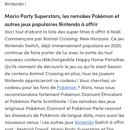
Nintendo !
Mario Party Superstars, les remakes Pokémon et
autres jeux populaires Nintendo à offrir
Voici tout d'abord la liste des super titres à offrir à Noël.
Commençons par Animal Crossing: New Horizons. Ce jeu
Nintendo Switch, déjà immensément populaire en 2020,
continue de faire parler de lui avec la sortie du tout
nouveau contenu téléchargeable Happy Home Paradise.
Qu'ils viennent de découvrir le jeu ou qu'ils aient besoin
de contenu Animal Crossing en plus, tous les joueurs
Nintendo apprécieront ce cadeau ! Vous cherchez un
cadeau pour les fans de
Pokémon
? Alors, nous vous
recommandons fortement Pokémon Diamant Étincelant
et Pokémon Perle Scintillante ! Ces remakes des jeux
originaux Pokémon Diamant et Pokémon Perle raviront
les dresseurs de Pokémon de longue date, mais aussi les
nouveaux venus ! Les autres jeux
Nintendo
Switch à offrir
sont : Metroid Dread, Mario Party Superstars et The