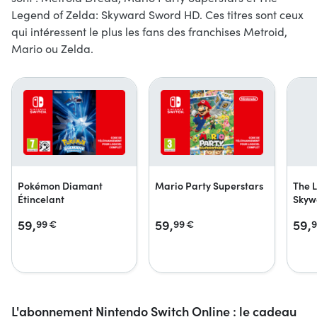
Legend of Zelda: Skyward Sword HD. Ces titres sont ceux
qui intéressent le plus les fans des franchises Metroid,
Mario ou Zelda.
Pokémon Diamant
Mario Party Superstars
The 
Étincelant
Skyw
59,
59,
59,
99
€
99
€
9
L'abonnement Nintendo Switch Online : le cadeau