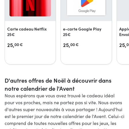
Carte cadeau Netflix
e-carte Google Play
Appl
25€
25€
Envoi
25,
25,
25,
00
€
00
€
0
D'autres offres de Noël à découvrir dans
notre calendrier de l'Avent
Nous espérons que vous avez trouvé le cadeau idéal
pour vos proches, mais ne partez pas si vite. Nous avons
d'autres super nouveautés à vous partager ! Aujourd'hui
est le premier jour de notre calendrier de l'Avent. Celui-ci
comprend de toutes nouvelles offres pour les jeux, les