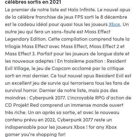
célèbres sortis en 2021
Le premier de notre liste est Halo Infinite. Le nouvel opus
de la célèbre franchise de jeux FPS sorti le 8 décembre
est le cadeau idéal pour quasi tous les joueurs
Xbox
. Un
autre jeu qui fera un sans-faute est Mass Effect
Legendary Edition. Cette compilation comprend toute la
trilogie Mass Effect avec Mass Effect, Mass Effect 2 et
Mass Effect 3. Parfait pour les joueurs de longue date et
les nouveaux adeptes ! En troisième position : Resident
Evil Village, le jeu de Capcom acclamé par la critique
sorti en mai dernier. Ce tout nouvel opus Resident Evil est
un excellent jeu de survie qui terrorisera tous les fans de
survival horror. Dernier de notre liste, mais pas des
moindres : Cyberpunk 2077. L'incroyable RPG d'action de
CD Projekt Red comprend un immense monde ouvert
très riche. Un an après sa sortie, et avec le nouveau
contenu prévu en 2022, Cyberpunk 2077 reste un
indispensable pour les joueurs Xbox ! for any Xbox
gamer you’re shopping for!