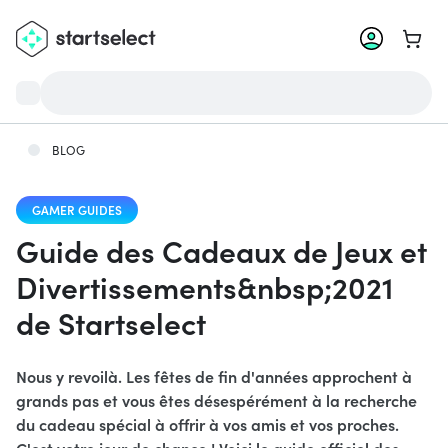
Aller 
BLOG
GAMER GUIDES
Guide des Cadeaux de Jeux et
Divertissements&nbsp;2021
de Startselect
Nous y revoilà. Les fêtes de fin d'années approchent à
grands pas et vous êtes désespérément à la recherche
du cadeau spécial à offrir à vos amis et vos proches.