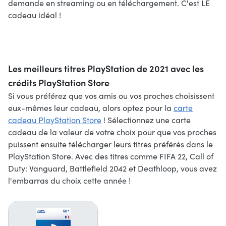
demande en streaming ou en téléchargement. C'est LE
cadeau idéal !
Les meilleurs titres PlayStation de 2021 avec les
crédits PlayStation Store
Si vous préférez que vos amis ou vos proches choisissent
eux-mêmes leur cadeau, alors optez pour la
carte
cadeau PlayStation Store
! Sélectionnez une carte
cadeau de la valeur de votre choix pour que vos proches
puissent ensuite télécharger leurs titres préférés dans le
PlayStation Store. Avec des titres comme FIFA 22, Call of
Duty: Vanguard, Battlefield 2042 et Deathloop, vous avez
l'embarras du choix cette année !