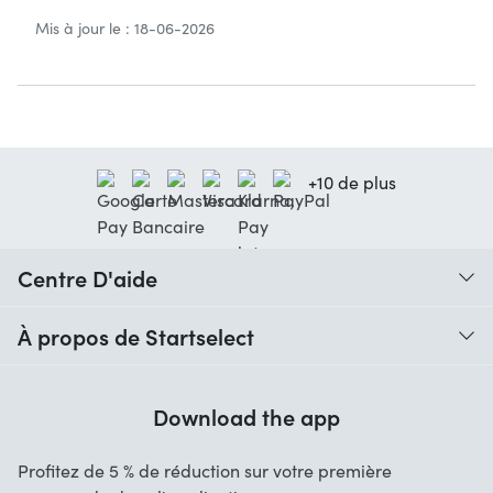
Mis à jour le : 18-06-2026
+10 de plus
Centre D'aide
Quand vais-je recevoir ma commande ?
À propos de Startselect
Aide avec les codes
Avis clients
Garantie
Download the app
À propos de nous
Annulation et retours
Startselect App
Profitez de 5 % de réduction sur votre première
Contact