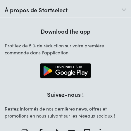
Quand vais-je recevoir ma commande ?
À propos de Startselect
Aide avec les codes
Avis clients
Garantie
Download the app
À propos de nous
Annulation et retours
Startselect App
Profitez de 5 % de réduction sur votre première
Contact
commande dans l'application.
Recrutement
Solutions d'entreprise
Blog
Info marques
Suivez-nous !
Restez informés de nos dernières news, offres et
promotions en nous suivant sur les réseaux sociaux !