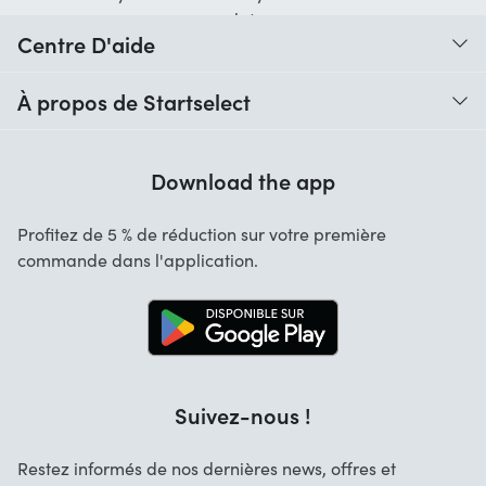
Centre D'aide
Quand vais-je recevoir ma commande ?
À propos de Startselect
Aide avec les codes
Avis clients
Garantie
Download the app
À propos de nous
Annulation et retours
Startselect App
Profitez de 5 % de réduction sur votre première
Contact
commande dans l'application.
Recrutement
Solutions d'entreprise
Blog
Info marques
Suivez-nous !
Restez informés de nos dernières news, offres et