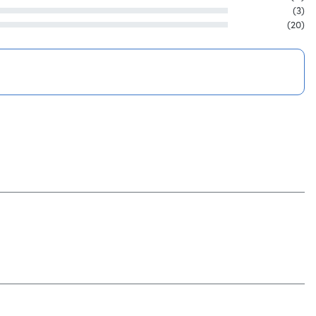
(3)
(20)