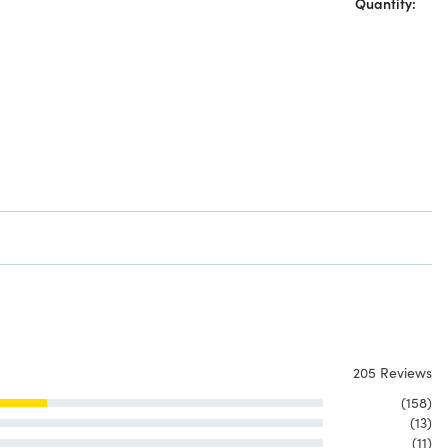
Quantity:
205 Reviews
(158)
(13)
(11)