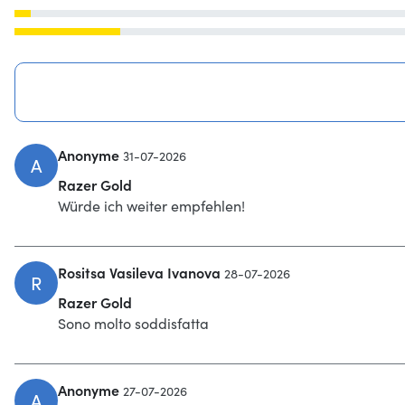
Anonyme
31-07-2026
A
Razer Gold
Würde ich weiter empfehlen!
Rositsa Vasileva Ivanova
28-07-2026
R
Razer Gold
Sono molto soddisfatta
Anonyme
27-07-2026
A