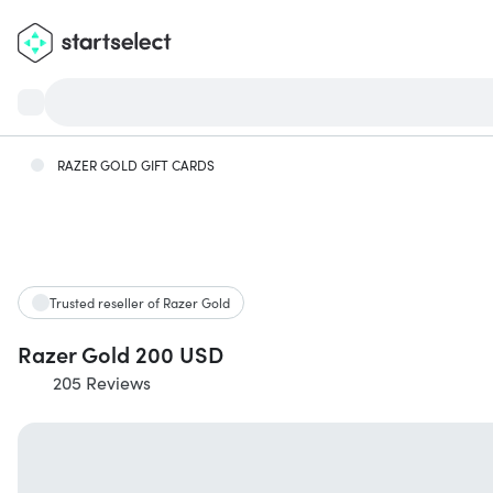
RAZER GOLD GIFT CARDS
Trusted reseller of Razer Gold
Razer Gold 200 USD
205 Reviews