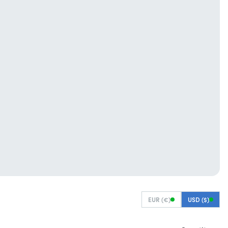
EUR (€)
USD ($)