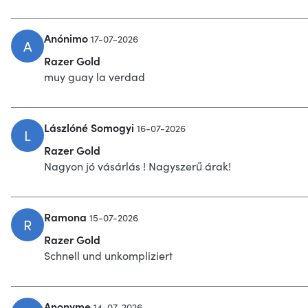
Anónimo
17-07-2026
A
Razer Gold
muy guay la verdad
Lászlóné Somogyi
16-07-2026
L
Razer Gold
Nagyon jó vásárlás ! Nagyszerű árak!
Ramona
15-07-2026
R
Razer Gold
Schnell und unkompliziert
Anonyme
14-07-2026