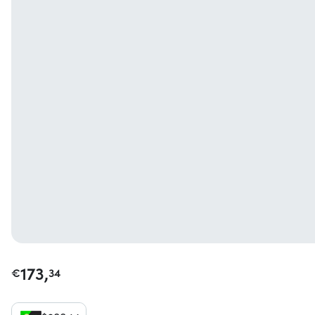
173,
€
34