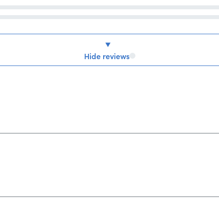
Hide reviews