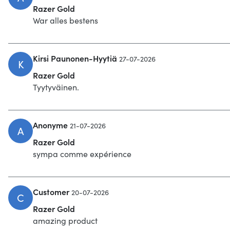
Razer Gold
War alles bestens
Kirsi Paunonen-Hyytiä
27-07-2026
K
Razer Gold
Tyytyväinen.
Anonyme
21-07-2026
A
Razer Gold
sympa comme expérience
Customer
20-07-2026
C
Razer Gold
amazing product