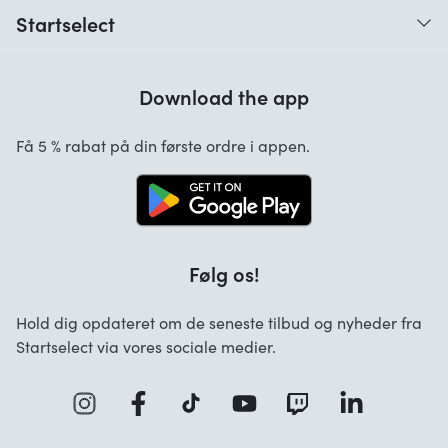
Hvad er en digital kode?
Startselect
Hvornår modtager jeg den digitale kode?
Brugeranmeldelser
Hvordan indløser jeg den digitale kode?
Download the app
Om os
Hvilke betalingsmetoder kan anvendes?
Startselect App
Få 5 % rabat på din første ordre i appen.
FAQ overview
Jobs
Følg os!
Hold dig opdateret om de seneste tilbud og nyheder fra
Startselect via vores sociale medier.