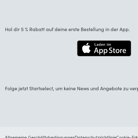
Kundenrezensionen
Garantie
Über uns
Stornierung und Rückgaben
Startselect App
Hol dir 5 % Rabatt auf deine erste Bestellung in der App.
Kontakt
Jobs
Folge jetzt Startselect, um keine News und Angebote zu ver
Allgemeine Geschäftsbedingungen
Datenschutzrichtlinie
Cookie-Erk