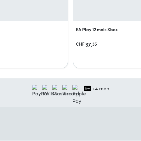
EA Play 12 mois Xbox
37,
CHF
35
+4 meh