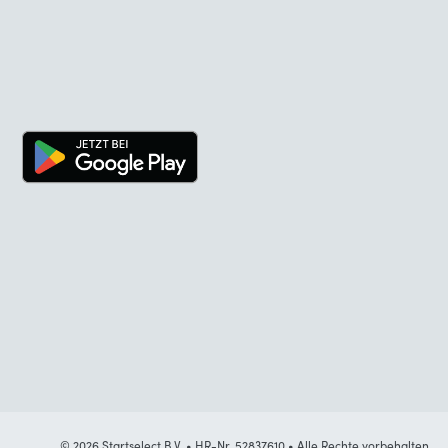
© 2026 Startselect B.V. • HR-Nr. 52837610 • Alle Rechte vorbehalten.