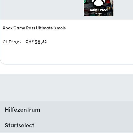
Xbox Game Pass Ultimate 3 mois
58,
CHF
82
CHF
58,
82
Hilfezentrum
Wann erhalte ich meine Bestellung?
Startselect
Hilfe mit Codes