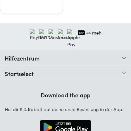
+4 meh
Hilfezentrum
Wann erhalte ich meine Bestellung?
Startselect
Hilfe mit Codes
Kundenrezensionen
Garantie
Download the app
Über uns
Stornierung und Rückgaben
Startselect App
Hol dir 5 % Rabatt auf deine erste Bestellung in der App.
Kontakt
Jobs