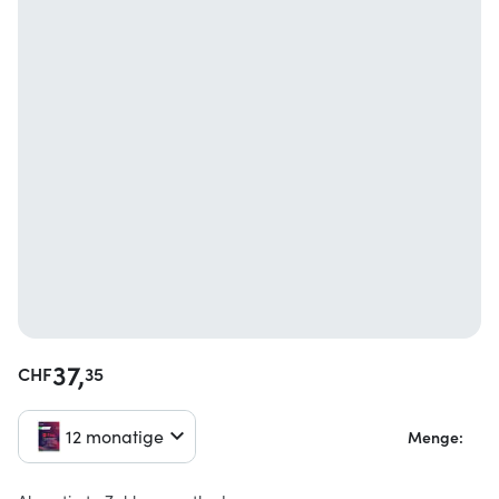
37,
CHF
35
12 monatige
Menge: