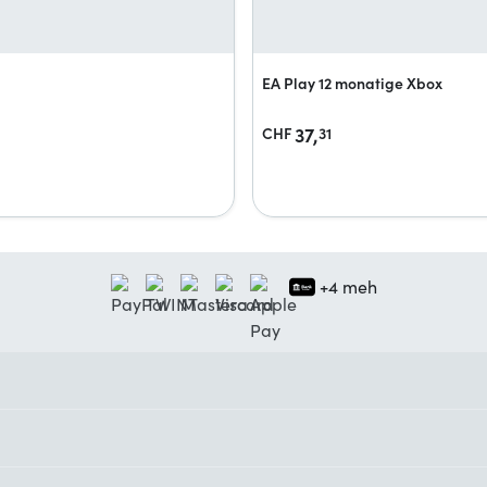
EA Play 12 monatige Xbox
37,
CHF
31
+4 meh