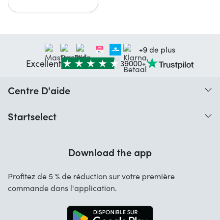
+9 de plus
Excellent
39000+
Centre D'aide
Quand vais-je recevoir ma commande ?
Startselect
Aide avec les codes
Avis clients
Garantie
Download the app
À Propos de nous
Annulation et retours
Startselect App
Profitez de 5 % de réduction sur votre première
Contact
commande dans l'application.
Emplois