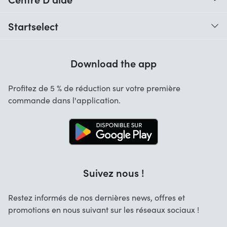
Quand vais-je recevoir ma commande ?
Startselect
Aide avec les codes
Avis clients
Garantie
Download the app
À Propos de nous
Annulation et retours
Startselect App
Profitez de 5 % de réduction sur votre première
Contact
commande dans l'application.
Emplois
Suivez nous !
Restez informés de nos dernières news, offres et
promotions en nous suivant sur les réseaux sociaux !