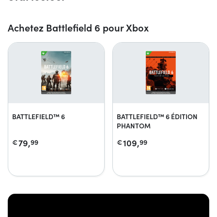
Achetez Battlefield 6 pour Xbox
BATTLEFIELD™ 6
BATTLEFIELD™ 6 ÉDITION
PHANTOM
79,
109,
€
99
€
99