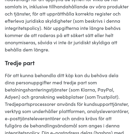
samlats in, inklusive tillhandahållande av våra produkter
och tjänster, för att upprätthålla korrekta register och
efterleva juridiska skyldigheter (som beskrivs i denna
integritetspolicy). När uppgifterna inte längre behövs
kommer de att raderas på ett säkert sätt eller helt
anonymiseras, såvida vi inte är juridiskt skyldiga att
behålla dem längre.
Tredje part
För att kunna behandla ditt köp kan du behöva dela
dina personuppgifter med tredje part som
betalningshanteringstjänster (som Klarna, PayPal,
Adyen) och granskning webbplatser (som Trustpilot).
Tredjepartsprocessorer används för kundsupporttjänster,
verktyg som underhåller plattformen, analysleverantörer,
e-posttjänsteleverantörer och andra krävs för att
fullgöra de behandlingsändamål som anges i denna
integritetspolicy. Din e-postadress delas (hashas) med