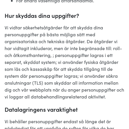
För andra väsentliga affärsändamål.
Hur skyddas dina uppgifter?
Vi vidtar säkerhetsåtgärder för att skydda dina
personuppgifter på bästa möjliga sätt med
organisatoriska och tekniska åtgärder. De åtgärder vi
har vidtagit inkluderar, men är inte begränsade till: roll-
och åtkomsthantering, ; personuppgifter lagras i ett
separat, skyddat system; vi använder fysiska åtgärder
som lås och kassaskåp för att skydda tillgång till de
system där personuppgifter lagras; vi använder säkra
anslutningar (TLS) som skyddar all information mellan
dig och vår webbplats när du anger personuppgifter och
vi loggar all databehandlingsrelaterad aktivitet.
Datalagringens varaktighet
Vi behåller personuppgifter endast så länge det är
nödvändigt för att uppfylla de syften för vilka de har