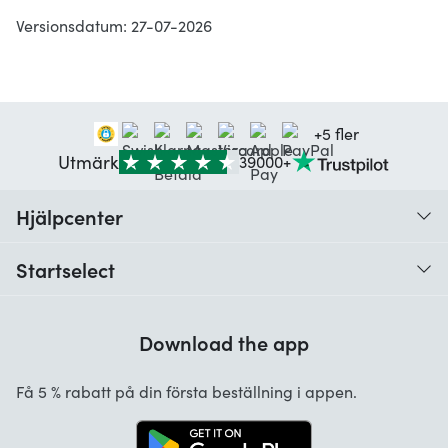
Versionsdatum: 27-07-2026
+5 fler
Utmärk
39000+
Hjälpcenter
Vad är en digital kod och hur fungerar den?
Startselect
När och hur får jag den digitala koden?
Kundrecensioner
Hur löser jag in den digitala koden?
Download the app
Om oss
Vilka betalningsmetoder finns det?
Startselect App
Få 5 % rabatt på din första beställning i appen.
FAQ översikt
Jobb