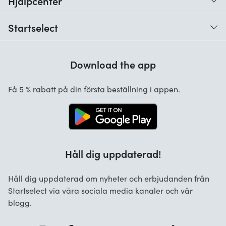
Hjälpcenter
Vad är en digital kod och hur fungerar den?
Startselect
När och hur får jag den digitala koden?
Kundrecensioner
Hur löser jag in den digitala koden?
Download the app
Om oss
Vilka betalningsmetoder finns det?
Startselect App
Få 5 % rabatt på din första beställning i appen.
FAQ översikt
Jobb
Håll dig uppdaterad!
Håll dig uppdaterad om nyheter och erbjudanden från
Startselect via våra sociala media kanaler och vår
blogg.