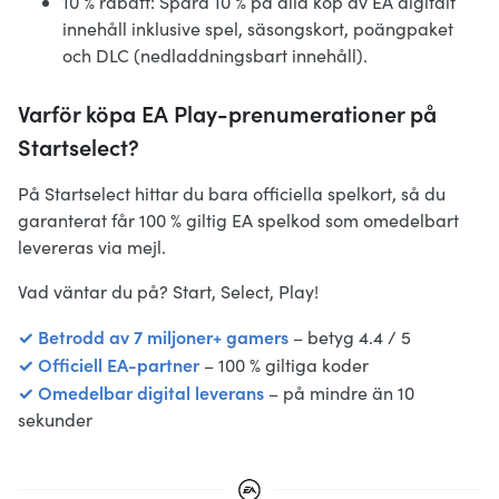
10 % rabatt: Spara 10 % på alla köp av EA digitalt
innehåll inklusive spel, säsongskort, poängpaket
och DLC (nedladdningsbart innehåll).
Varför köpa EA Play-prenumerationer på
Startselect?
På Startselect hittar du bara officiella spelkort, så du
garanterat får 100 % giltig EA spelkod som omedelbart
levereras via mejl.
Vad väntar du på? Start, Select, Play!
✓ Betrodd av 7 miljoner+ gamers
– betyg 4.4 / 5
✓ Officiell EA-partner
– 100 % giltiga koder
✓ Omedelbar digital leverans
– på mindre än 10
sekunder