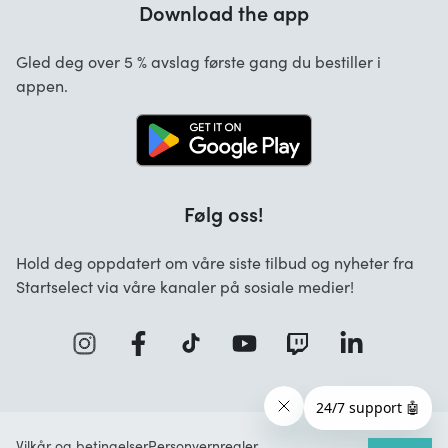
Download the app
Om oss
Hvilke betalingsmetoder er tilgjengelige?
Startselect App
Gled deg over 5 % avslag første gang du bestiller i
FAQ oversikt
appen.
Jobber
Følg oss!
Hold deg oppdatert om våre siste tilbud og nyheter fra
Startselect via våre kanaler på sosiale medier!
Vilkår og betingelser
Personvernregler