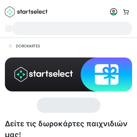
Μετάβ
DOROKARTES
Δείτε τις δωροκάρτες παιχνιδιών
μας!