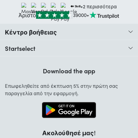
+2 περισσότερα
Άριστο
39000+
Κέντρο βοήθειας
Πότε παραλαμβάνω την παραγγελία μου;
Startselect
Βοήθεια με κωδικούς
Κριτικές πελατών
Εγγύηση
Download the app
Θέσεις εργασίας
Ακύρωση και επιστροφές
Εφαρμογή Startselect
Επωφεληθείτε από έκπτωση 5% στην πρώτη σας
Επικοινωνία
παραγγελία από την εφαρμογή.
Σχετικά με εμάς
Ακολούθησέ μας!