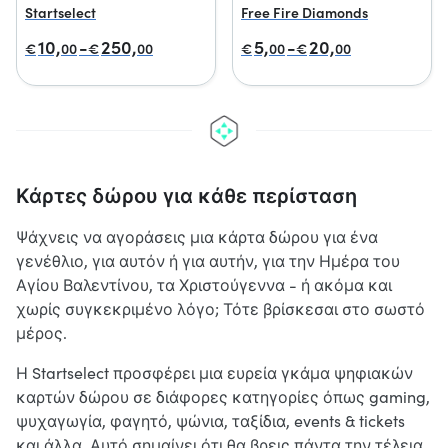
Startselect
Free Fire Diamonds
10,
-
250,
5,
-
20,
€
00
€
00
€
00
€
00
Κάρτες δώρου για κάθε περίσταση
Ψάχνεις να αγοράσεις μια κάρτα δώρου για ένα
γενέθλιο, για αυτόν ή για αυτήν, για την Ημέρα του
Αγίου Βαλεντίνου, τα Χριστούγεννα - ή ακόμα και
χωρίς συγκεκριμένο λόγο; Τότε βρίσκεσαι στο σωστό
μέρος.
Η Startselect προσφέρει μια ευρεία γκάμα ψηφιακών
καρτών δώρου σε διάφορες κατηγορίες όπως gaming,
ψυχαγωγία, φαγητό, ψώνια, ταξίδια, events & tickets
και άλλα. Αυτό σημαίνει ότι θα βρεις πάντα την τέλεια