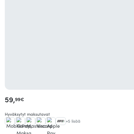
59,
99
€
Hyväksytyt maksutavat
+5 lisää