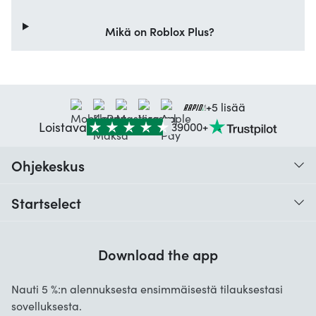
Mikä on Roblox Plus?
+5 lisää
Loistava
39000+
Ohjekeskus
Mikä on digitaalinen koodi, ja miten se toimii?
Startselect
Milloin ja miten saan digitaalisen koodini?
Asiakkaiden arvostelut
Miten saan digitaalisen koodini?
Download the app
Meistä
Mitä maksutapoja on saatavilla?
Startselect App
Nauti 5 %:n alennuksesta ensimmäisestä tilauksestasi
Usein kysytyt kysymykset
sovelluksesta.
Työpaikat