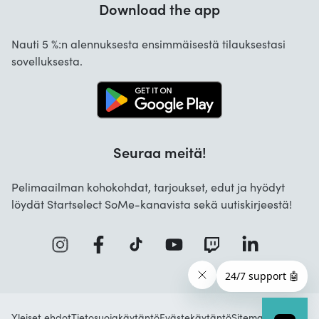
Download the app
Meistä
Mitä maksutapoja on saatavilla?
Startselect App
Nauti 5 %:n alennuksesta ensimmäisestä tilauksestasi
Usein kysytyt kysymykset
sovelluksesta.
Työpaikat
Yritysratkaisut
Seuraa meitä!
Pelimaailman kohokohdat, tarjoukset, edut ja hyödyt
löydät Startselect SoMe-kanavista sekä uutiskirjeestä!
Yleiset ehdot
Tietosuojakäytäntö
Evästekäytäntö
Sitemap