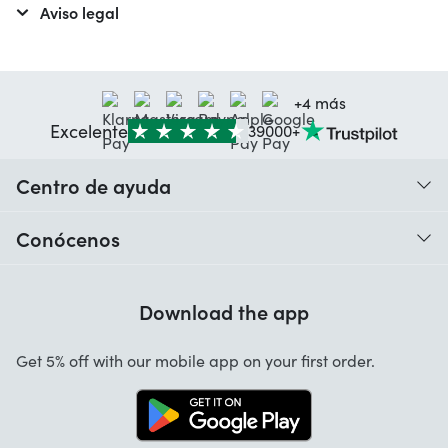
Aviso legal
+4 más
Excelente
39000+
Centro de ayuda
¿Cuándo recibo mi pedido?
Conócenos
Ayuda con los códigos
Valoraciones de nuestros clientes
Garantía
Download the app
Sobre nosotros
Cancelación y devoluciones
App Startselect
Get 5% off with our mobile app on your first order.
Contacto
Trabaja con nosotros