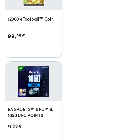
12000 eFootball™ Coin
99,
99
€
EA SPORTS™ UFC™ 6:
1050 UFC POINTS
9,
99
€