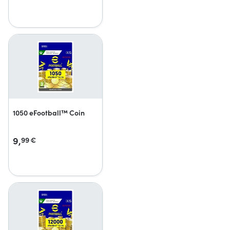
1050 eFootball™ Coin
9,
99
€