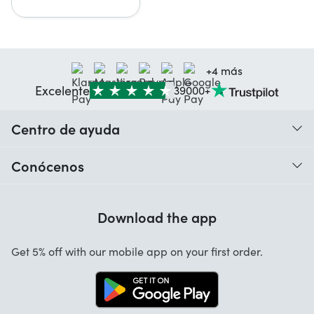
+4 más
Excelente
39000+
Centro de ayuda
¿Cuándo recibo mi pedido?
Conócenos
Ayuda con los códigos
Valoraciones de nuestros clientes
Garantía
Download the app
Sobre nosotros
Cancelación y devoluciones
App Startselect
Get 5% off with our mobile app on your first order.
Contacto
Trabaja con nosotros