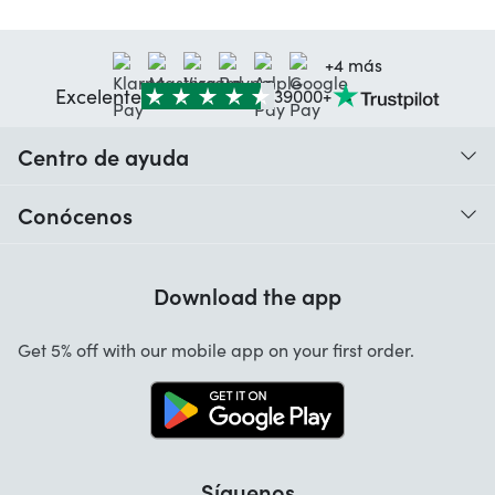
+4 más
Excelente
39000+
Centro de ayuda
¿Cuándo recibo mi pedido?
Conócenos
Ayuda con los códigos
Valoraciones de nuestros clientes
Garantía
Download the app
Sobre nosotros
Cancelación y devoluciones
App Startselect
Get 5% off with our mobile app on your first order.
Contacto
Trabaja con nosotros
Síguenos