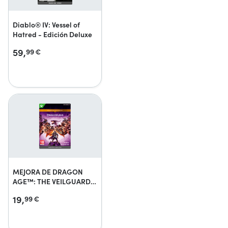
Diablo® IV: Vessel of
Hatred - Edición Deluxe
59,
99
€
MEJORA DE DRAGON
AGE™: THE VEILGUARD
EDICIÓN DELUXE
19,
99
€