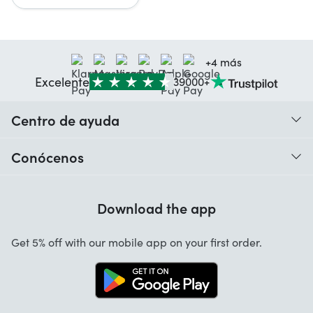
+4 más
Excelente
39000+
Centro de ayuda
¿Cuándo recibo mi pedido?
Conócenos
Ayuda con los códigos
Valoraciones de nuestros clientes
Garantía
Download the app
Sobre nosotros
Cancelación y devoluciones
App Startselect
Get 5% off with our mobile app on your first order.
Contacto
Trabaja con nosotros