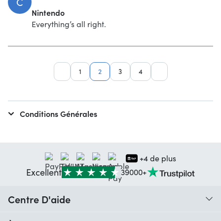
C
Nintendo
Everything’s all right.
1
2
3
4
Conditions Générales
+4 de plus
Excellent
39000+
Centre D'aide
Quand vais-je recevoir ma commande ?