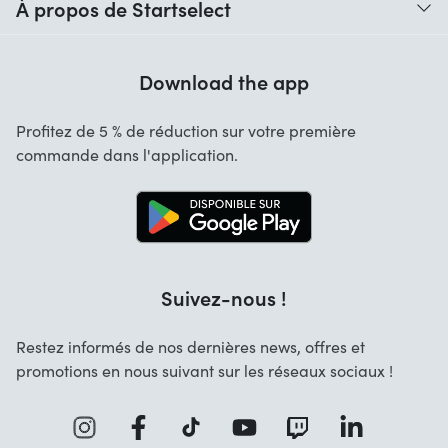
À propos de Startselect
Aide avec les codes
Avis clients
Garantie
Download the app
À propos de nous
Annulation et retours
Startselect App
Profitez de 5 % de réduction sur votre première
Contact
commande dans l'application.
Emplois
Suivez-nous !
Restez informés de nos dernières news, offres et
promotions en nous suivant sur les réseaux sociaux !