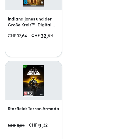
Indiana Jones und der
Große Kreis™: Digital
Premium Upgrade
32,
CHF
64
CHF
32,
64
Starfield: Terran Armada
9,
CHF
32
CHF
9,
32