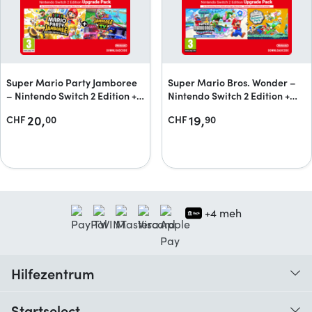
Super Mario Party Jamboree
Super Mario Bros. Wonder –
– Nintendo Switch 2 Edition +
Nintendo Switch 2 Edition +
Jamboree TV + Jamboree TV
Gemeinsam im Bellabel-Park
20,
19,
CHF
00
CHF
90
Upgrade Pack
Upgrade Pack
+4 meh
Hilfezentrum
Wann erhalte ich meine Bestellung?
Startselect