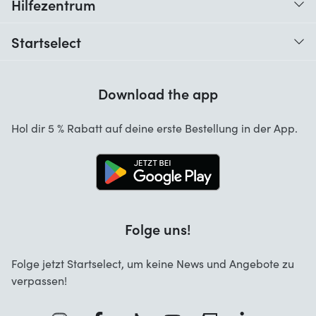
Hilfezentrum
Wann erhalte ich meine Bestellung?
Startselect
Hilfe mit Codes
Kundenrezensionen
Garantie
Download the app
Über uns
Stornierung und Rückgaben
Startselect App
Hol dir 5 % Rabatt auf deine erste Bestellung in der App.
Kontakt
Jobs
Folge uns!
Folge jetzt Startselect, um keine News und Angebote zu
verpassen!