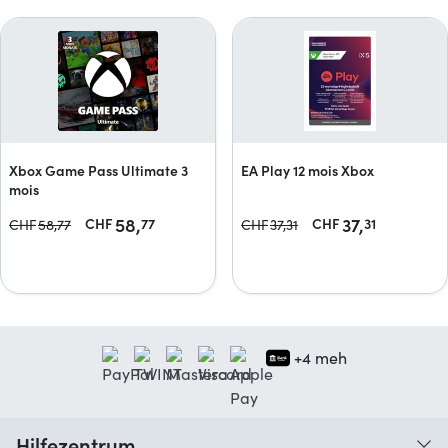
Xbox Game Pass Ultimate 3
EA Play 12 mois Xbox
mois
58,
37,
CHF
77
CHF
31
CHF
58,
77
CHF
37,
31
+4 meh
Hilfezentrum