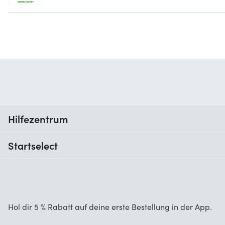
Hilfezentrum
Wann erhalte ich meine Bestellung?
Startselect
Hilfe mit Codes
Kundenrezensionen
Garantie
Über uns
Stornierung und Rückgaben
Startselect App
Hol dir 5 % Rabatt auf deine erste Bestellung in der App.
Kontakt
Jobs