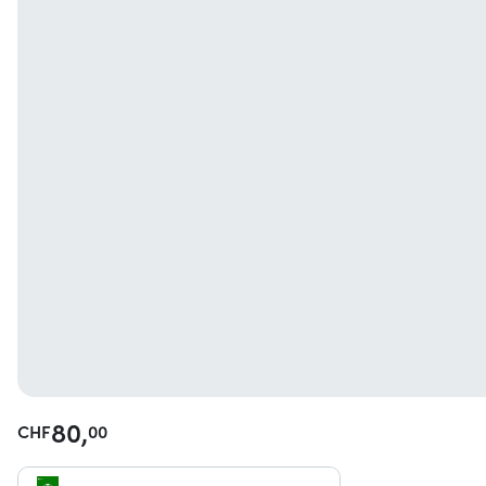
80,
CHF
00