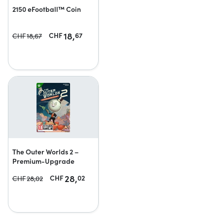
2150 eFootball™ Coin
18,
CHF
67
CHF
18,
67
The Outer Worlds 2 –
Premium-Upgrade
28,
CHF
02
CHF
28,
02