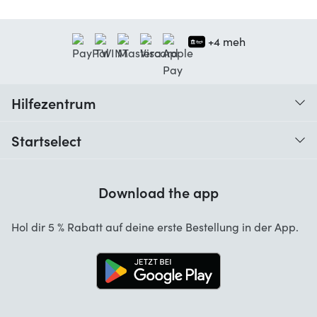
+4 meh
Hilfezentrum
Wann erhalte ich meine Bestellung?
Startselect
Hilfe mit Codes
Kundenrezensionen
Garantie
Download the app
Über uns
Stornierung und Rückgaben
Startselect App
Hol dir 5 % Rabatt auf deine erste Bestellung in der App.
Kontakt
Jobs