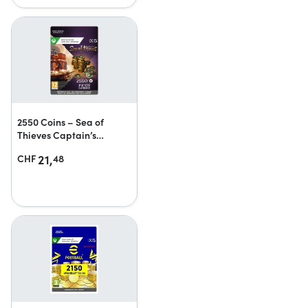
2550 Coins – Sea of
Thieves Captain’s
Ancient Coin Pack
21,
CHF
48