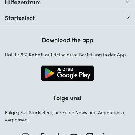
Hilfezentrum
Wann erhalte ich meine Bestellung?
Startselect
Hilfe mit Codes
Kundenrezensionen
Garantie
Download the app
Über uns
Stornierung und Rückgaben
Startselect App
Hol dir 5 % Rabatt auf deine erste Bestellung in der App.
Kontakt
Jobs
Folge uns!
Folge jetzt Startselect, um keine News und Angebote zu
verpassen!