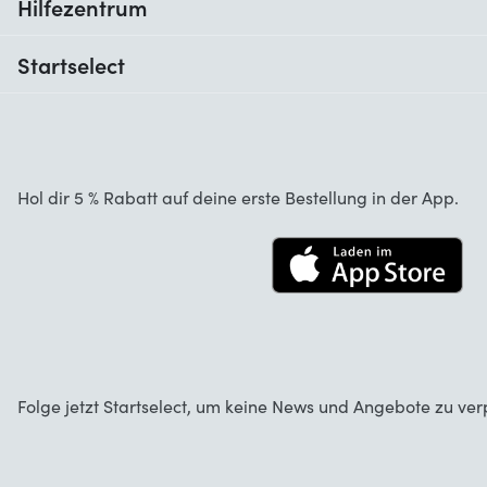
Hilfezentrum
Wann erhalte ich meine Bestellung?
Startselect
Hilfe mit Codes
Kundenrezensionen
Garantie
Über uns
Stornierung und Rückgaben
Startselect App
Hol dir 5 % Rabatt auf deine erste Bestellung in der App.
Kontakt
Jobs
Folge jetzt Startselect, um keine News und Angebote zu ver