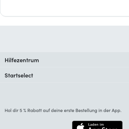
Hilfezentrum
Wann erhalte ich meine Bestellung?
Startselect
Hilfe mit Codes
Kundenrezensionen
Garantie
Über uns
Stornierung und Rückgaben
Startselect App
Hol dir 5 % Rabatt auf deine erste Bestellung in der App.
Kontakt
Jobs