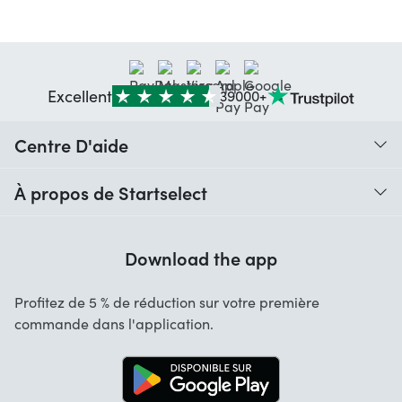
Excellent
39000+
Centre D'aide
When do I receive my order?
À propos de Startselect
Help with codes
À Propos de Nous
Warranty
Download the app
Emplois
Cancellation and returns
Profitez de 5 % de réduction sur votre première
Contact
commande dans l'application.