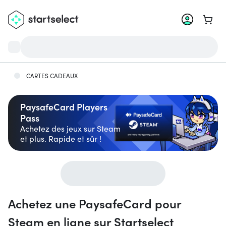
Aller 
CARTES CADEAUX
PaysafeCard Players
Pass
Achetez des jeux sur Steam
et plus. Rapide et sûr !
Achetez une PaysafeCard pour
Steam en ligne sur Startselect