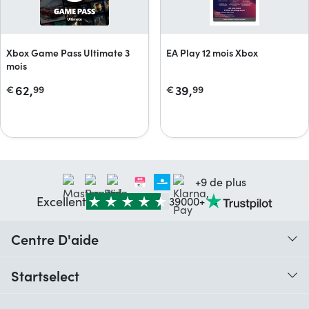
Xbox Game Pass Ultimate 3
EA Play 12 mois Xbox
mois
62,
39,
€
99
€
99
+9 de plus
Excellent
39000+
Centre D'aide
Quand vais-je recevoir ma commande ?
Startselect
Aide avec les codes
Avis clients