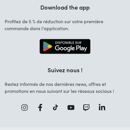
Garantie
Download the app
À Propos de nous
Annulation et retours
Startselect App
Profitez de 5 % de réduction sur votre première
Contact
commande dans l'application.
Emplois
Suivez nous !
Restez informés de nos dernières news, offres et
promotions en nous suivant sur les réseaux sociaux !