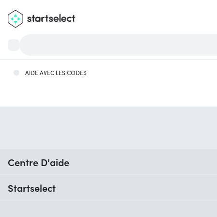
AIDE AVEC LES CODES
Centre D'aide
Quand vais-je recevoir ma commande ?
Startselect
Aide avec les codes
Avis clients
Garantie