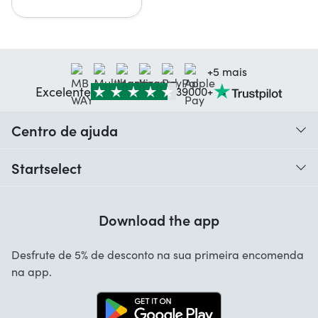
+5 mais
Excelente
39000+
Centro de ajuda
Quando é que recebo o meu pedido?
Startselect
Ajuda com códigos
Críticas dos clientes
Garantia
Download the app
Sobre nós
Cancelamento e devoluções
Startselect App
Desfrute de 5% de desconto na sua primeira encomenda
Contacta
na app.
Ofertas de emprego