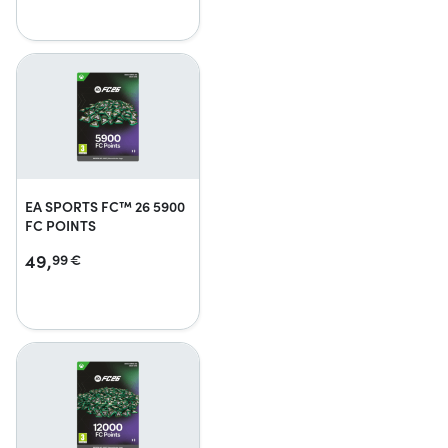
EA SPORTS FC™ 26 5900
FC POINTS
49,
99
€