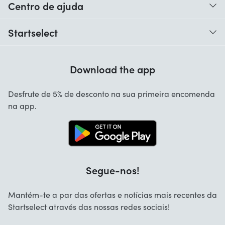
Centro de ajuda
Quando é que recebo o meu pedido?
Startselect
Ajuda com códigos
Críticas dos clientes
Garantia
Download the app
Sobre nós
Cancelamento e devoluções
Startselect App
Desfrute de 5% de desconto na sua primeira encomenda
Contacta
na app.
Ofertas de emprego
Segue-nos!
Mantém-te a par das ofertas e notícias mais recentes da
Startselect através das nossas redes sociais!