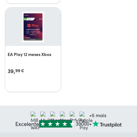
EA Play 12 meses Xbox
39,
99
€
+5 mais
Excelente
39000+