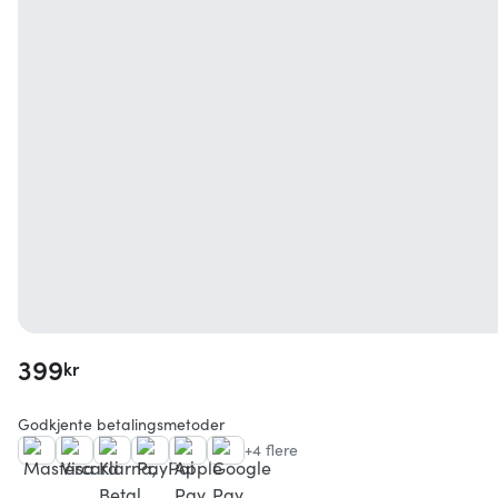
399
kr
Godkjente betalingsmetoder
+4 flere