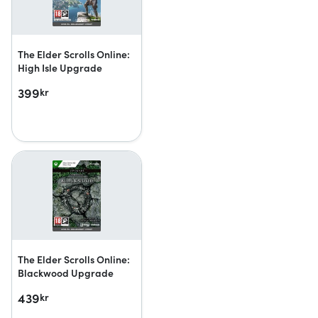
The Elder Scrolls Online:
High Isle Upgrade
399
kr
The Elder Scrolls Online:
Blackwood Upgrade
439
kr