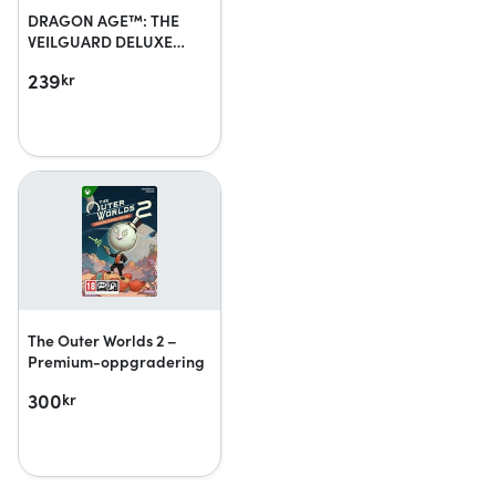
DRAGON AGE™: THE
VEILGUARD DELUXE
EDITION UPGRADE
239
kr
The Outer Worlds 2 –
Premium-oppgradering
300
kr