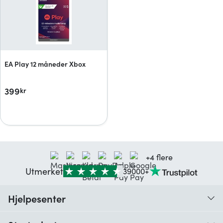
EA Play 12 måneder Xbox
399
kr
+4 flere
Utmerket
39000+
Hjelpesenter
Hva er en digital kode, og hvordan fungerer den?