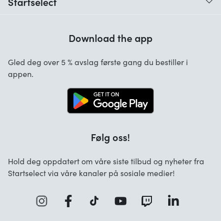
Startselect
Når og hvordan mottar jeg den digitale koden?
Kundeanmeldelser
Hvordan løser jeg inn den digitale koden?
Download the app
Om oss
Hvilke betalingsmetoder er tilgjengelige?
Startselect App
Gled deg over 5 % avslag første gang du bestiller i
FAQ oversikt
appen.
Jobber
Følg oss!
Hold deg oppdatert om våre siste tilbud og nyheter fra
Startselect via våre kanaler på sosiale medier!