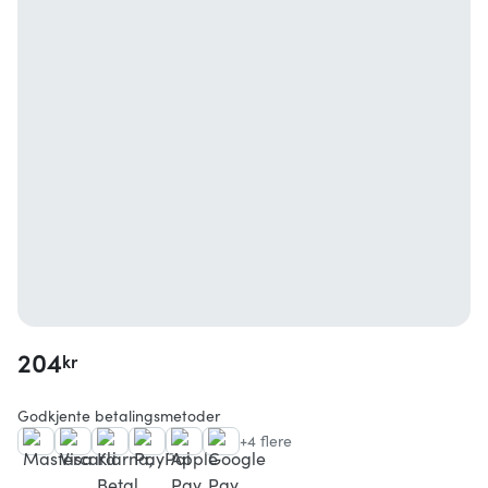
204
kr
Godkjente betalingsmetoder
+4 flere